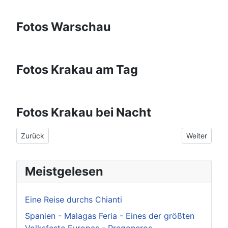
Fotos Warschau
Fotos Krakau am Tag
Fotos Krakau bei Nacht
Vorheriger Beitrag: Verkehr & Autofahren: Strafzettel vermeide
Nächster Bei
Zurück
Weiter
Meistgelesen
Eine Reise durchs Chianti
Spanien - Malagas Feria - Eines der größten