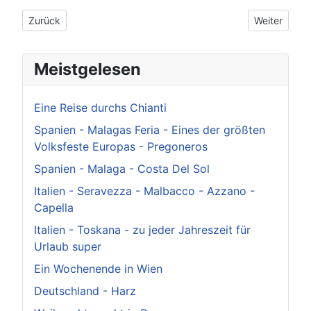
Vorheriger Beitrag: Kroatien: Küste südlich von Šibenik über Tro
Nächster Bei
Zurück
Weiter
Meistgelesen
Eine Reise durchs Chianti
Spanien - Malagas Feria - Eines der größten
Volksfeste Europas - Pregoneros
Spanien - Malaga - Costa Del Sol
Italien - Seravezza - Malbacco - Azzano -
Capella
Italien - Toskana - zu jeder Jahreszeit für
Urlaub super
Ein Wochenende in Wien
Deutschland - Harz