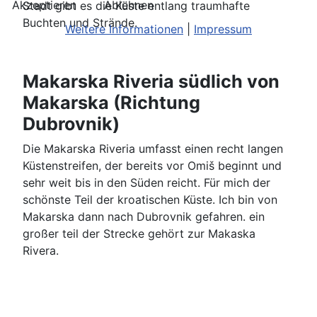
Akzeptieren
Ablehnen
Stadt gibt es die Küste entlang traumhafte
Buchten und Strände.
Weitere Informationen
|
Impressum
Makarska Riveria südlich von
Makarska (Richtung
Dubrovnik)
Die Makarska Riveria umfasst einen recht langen
Küstenstreifen, der bereits vor Omiš beginnt und
sehr weit bis in den Süden reicht. Für mich der
schönste Teil der kroatischen Küste. Ich bin von
Makarska dann nach Dubrovnik gefahren. ein
großer teil der Strecke gehört zur Makaska
Rivera.