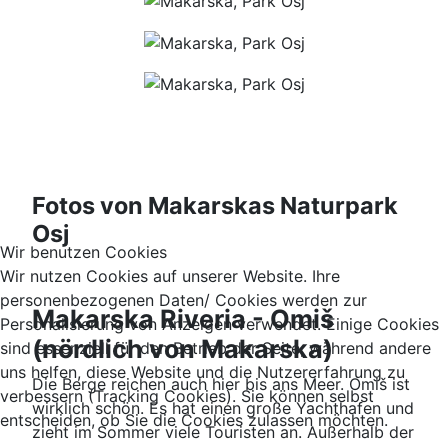
Fotos von Makarskas Naturpark
Osj
Wir benutzen Cookies
Wir nutzen Cookies auf unserer Website. Ihre
personenbezogenen Daten/ Cookies werden zur
Makarska Riveria - Omiš
Personalisierung von Anzeigen verwendet. Einige Cookies
(nördlich von Makarska)
sind essenziell für den Betrieb der Seite, während andere
uns helfen, diese Website und die Nutzererfahrung zu
Die Berge reichen auch hier bis ans Meer. Omiš ist
verbessern (Tracking Cookies). Sie können selbst
wirklich schön. Es hat einen große Yachthafen und
entscheiden, ob Sie die Cookies zulassen möchten.
zieht im Sommer viele Touristen an. Außerhalb der